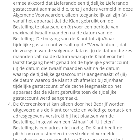
ermee akkoord dat Lieferando een tijdelijke Lieferando
gastaccount aanmaakt die, tenzij anders vermeld in deze
Algemene Voorwaarden, alleen toegankelijk zal zijn (a)
vanaf het apparaat dat de Klant gebruikt om de
Bestelling te plaatsen; en (b) voor een periode van
maximaal twaalf maanden na de datum van de
Bestelling. De toegang van de Klant tot zijn/haar
tijdelijke gastaccount vervalt op de ''Vervaldatum'', dat
de vroegste van de volgende data is: (i) de datum die zes
maanden valt na de datum waarop de Klant voor het
laatst toegang heeft gehad tot de tijdelijke gastaccount;
(ii) de datum die twaalf maanden valt na de datum
waarop de tijdelijke gastaccount is aangemaakt; of (iii)
de datum waarop de Klant zich afmeldt bij zijn/haar
tijdelijke gastaccount, of de cache leegmaakt op het
apparaat dat de Klant gebruikte toen de tijdelijke
gastaccount werd aangemaakt.
De Overeenkomst kan alleen door het Bedrijf worden
uitgevoerd als de Klant correcte en volledige contact- en
adresgegevens verstrekt bij het plaatsen van de
Bestelling. In geval van een “Afhaal” of “Uit eten”
Bestelling is een adres niet nodig. De Klant heeft de
plicht om onjuistheden in verstrekte of vermelde
betaalgegevens onverwijld aan Takeaway.com of het